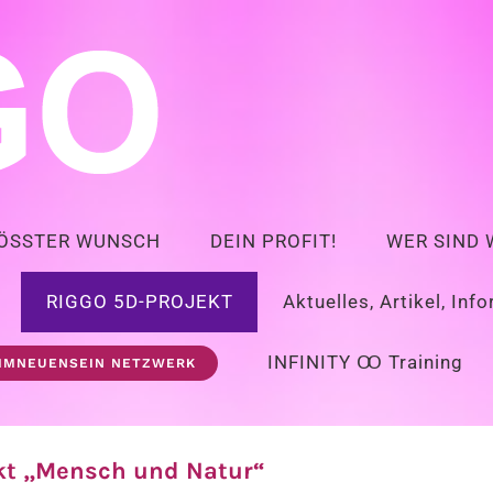
RÖSSTER WUNSCH
DEIN PROFIT!
WER SIND 
RIGGO 5D-PROJEKT
Aktuelles, Artikel, Inf
INFINITY Ꝏ Training
IMNEUENSEIN NETZWERK
kt „Mensch und Natur“