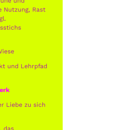
 Ruhe und
he Nutzung, Rast
l.
sstichs
– und
Wiese
kt und Lehrpfad
erk
r Liebe zu sich
, das