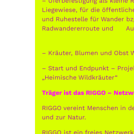
– Uferbefestigung als kleine
Liegewiese
, für die öffentlic
und Ruhestelle für Wander bzg
Radwandererroute und
als
Au
Erholungsort „Alte Naab“
– Kräuter, Blumen und Obst 
– Start und Endpunkt – Proje
„Heimische Wildkräuter“
Träger ist das RIGGO – Netzw
RIGGO vereint Menschen in de
und zur Natur.
RIGGO ist ein freies Netzwerk