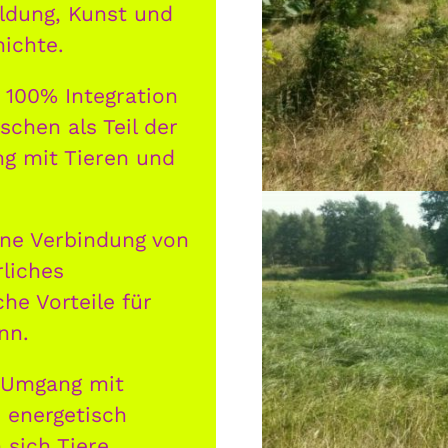
ildung, Kunst und
ichte.
 100% Integration
chen als Teil der
g mit Tieren und
eine Verbindung von
liches
he Vorteile für
nn.
e Umgang mit
 energetisch
sich Tiere,