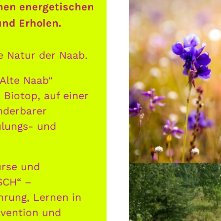
nen energetischen
nd Erholen.
e Natur der Naab.
Alte Naab“
 Biotop, auf einer
nderbarer
ulungs- und
urse und
SCH“ –
rung, Lernen in
ävention und