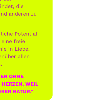
ndet, die
und anderen zu
liche Potential
eine freie
ie in Liebe,
enüber allen
.
HEN OHNE
 HERZEN, WEIL
ERER NATUR.“