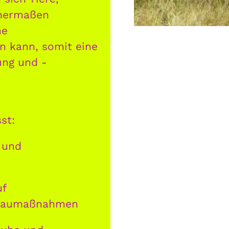
chermaßen
he
n kann, somit eine
ung und -
st:
 und
uf
dbaumaßnahmen