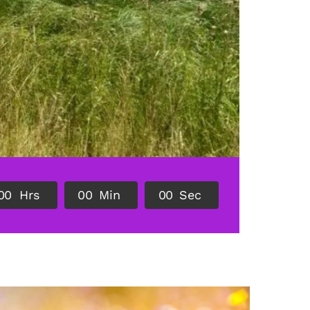
0
0
Hrs
0
0
Min
0
0
Sec