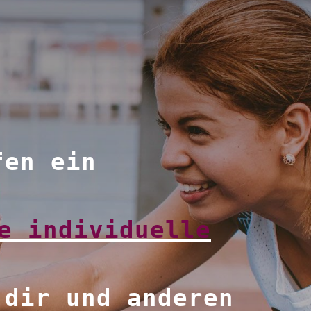
fen ein
e individuelle
dir und anderen