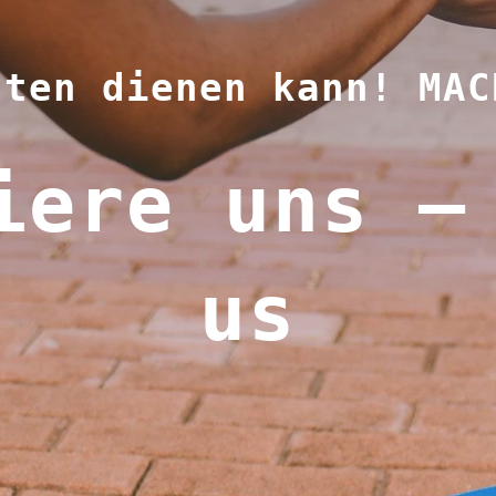
sten dienen kann! MAC
iere uns –
us