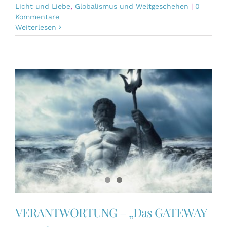
Licht und Liebe
,
Globalismus und Weltgeschehen
|
0
Kommentare
Weiterlesen
VERANTWORTUNG – „Das GATEWAY