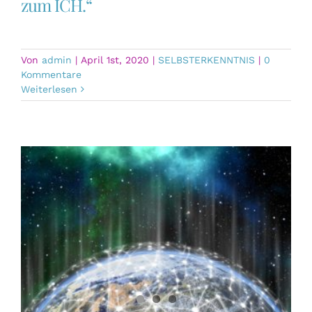
zum ICH.“
Von
admin
|
April 1st, 2020
|
SELBSTERKENNTNIS
|
0
Kommentare
Weiterlesen